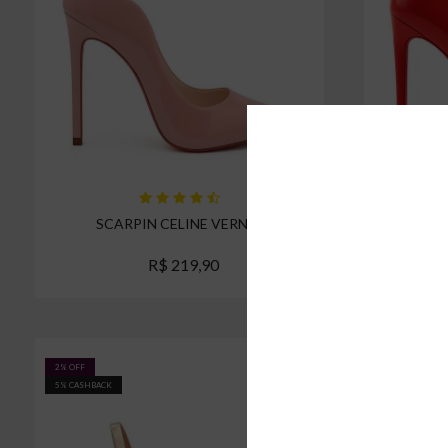
SCARPIN CELINE VERNIZ
SCARPIN CE
R$ 219,90
R
Espiar
2% OFF
9% OFF
5% CASHBACK
5% CASHBACK