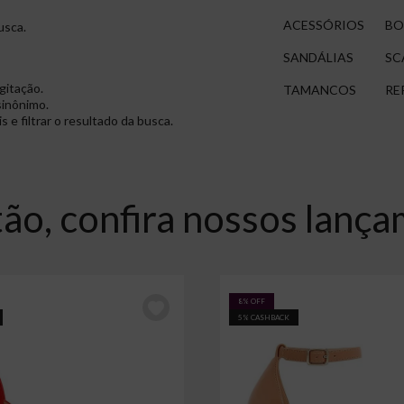
ACESSÓRIOS
BO
usca.
SANDÁLIAS
SC
gitação.
TAMANCOS
RE
sinônimo.
 e filtrar o resultado da busca.
ão, confira nossos lanç
8% OFF
5% CASHBACK