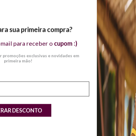
ra sua primeira compra?
-mail para receber o
cupom :)
er promoções exclusivas e novidades em
primeira mão!
ARPIN ADELE VERNIZ
SCARPIN CELINE COBRA SOL
R$ 184,90
R$ 199,9
$ 219,90
R$ 212,90
Espiar
ERAR DESCONTO
5% CASHBACK