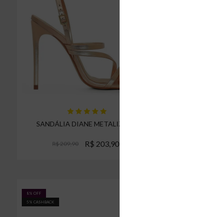
SANDÁLIA DIANE METALIZADA
SAN
R$ 203,90
R$ 209,90
R
Espiar
8% OFF
15% OFF
5% CASHBACK
5% CASHBACK