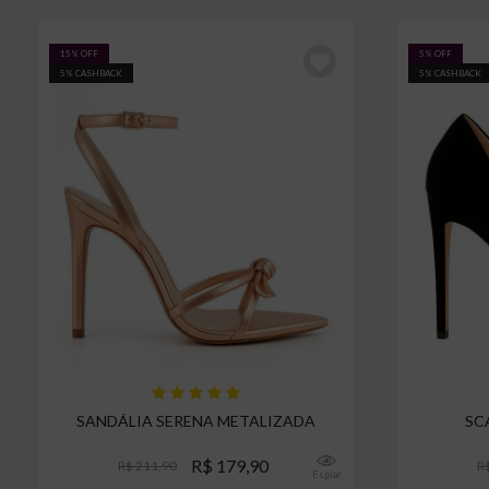
15% OFF
5% OFF
5% CASHBACK
5% CASHBACK
SANDÁLIA SERENA METALIZADA
SC
R$ 179,90
R$ 211,90
R
Espiar