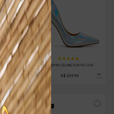
RNIZ
SCARPIN CELINE FURTA COR
0
R$ 209,90
Espiar
Espiar
16% OFF
5% CASHBACK