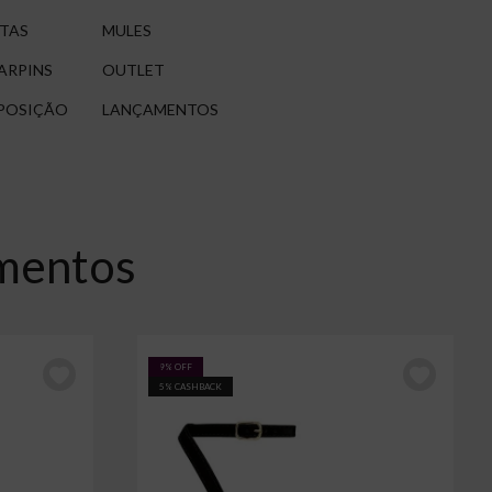
TAS
MULES
ARPINS
OUTLET
POSIÇÃO
LANÇAMENTOS
amentos
9% OFF
5% CASHBACK