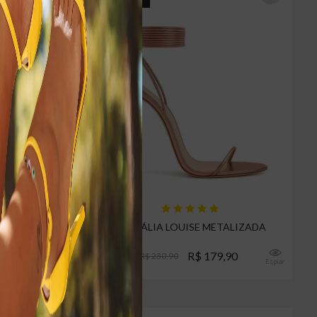
5% CASHBACK
ERNIZ
SANDÁLIA LOUISE METALIZADA
R$ 179,90
R$ 230,90
Espiar
Espiar