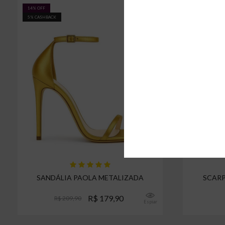
14% OFF
5% CASHBACK
5% CASHBACK
SANDÁLIA PAOLA METALIZADA
SCARP
R$ 179,90
R$ 209,90
Espiar