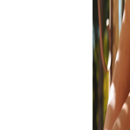
N ANKLE STRAP NOBUCK
SANDÁLIA VICTÓRIA V
R$ 199,90
R$ 229,90
$ 209,90
Espiar