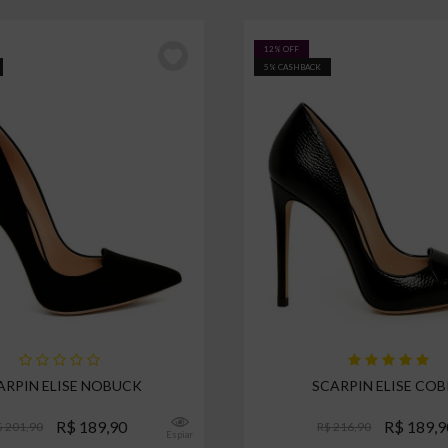
12% OFF
5% CASHBACK
ARPIN ELISE NOBUCK
SCARPIN ELISE CO
R$ 189,90
R$ 189,9
$ 201,90
R$ 216,90
Espiar