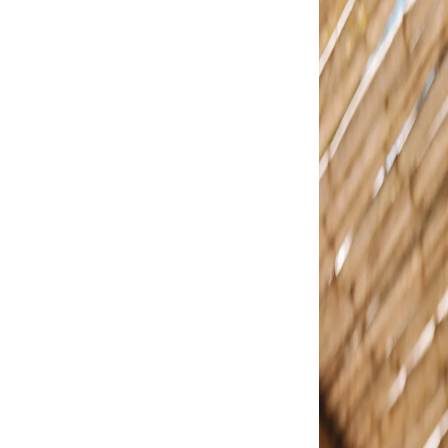
DÁLIA THALIA VERNIZ
SANDÁLIA PAOLA VE
R$ 194,90
R$ 218,9
$ 214,90
R$ 229,90
Espiar
6% OFF
5% CASHBACK