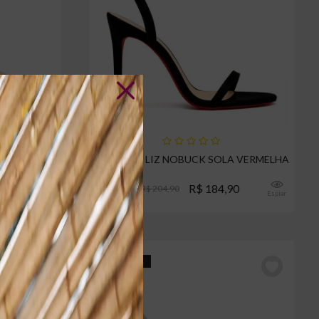
RNIZ
SANDÁLIA LIZ NOBUCK SOLA VERMELHA
0
R$ 184,90
R$ 204,90
Espiar
Espiar
5% CASHBACK