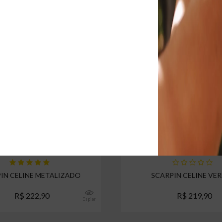
5% CASHBACK
IN CELINE METALIZADO
SCARPIN CELINE VER
R$ 222,90
R$ 219,90
Espiar