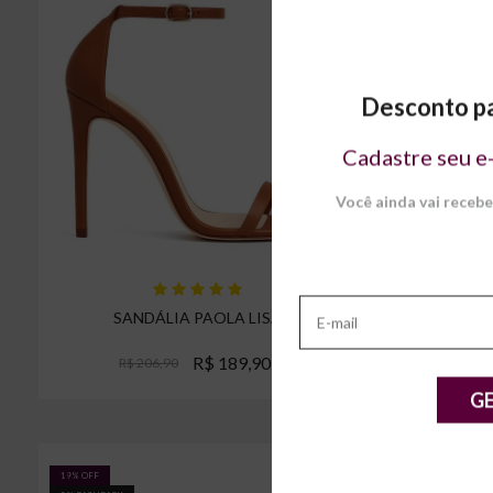
Desconto pa
Cadastre seu e
Você ainda vai receb
SANDÁLIA PAOLA LISA
SC
R$ 189,90
R$ 206,90
R
Espiar
G
19% OFF
4% OFF