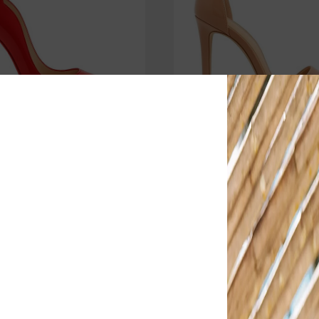
LINE VERNIZ SOLA VERMELHA
SANDÁLIA MAELLE VE
R$ 203,90
R$ 179,9
$ 222,90
R$ 196,90
Espiar
4% OFF
5% CASHBACK