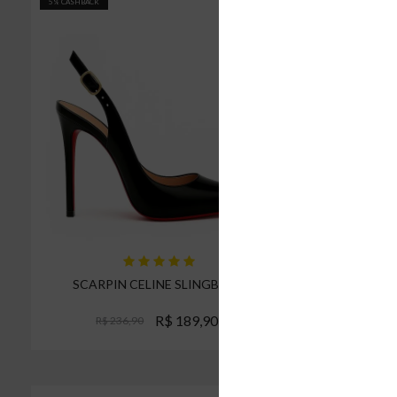
5% CASHBACK
5% CASHBACK
SCARPIN CELINE SLINGBACK
SCARPI
R$ 189,90
R$ 236,90
R
Espiar