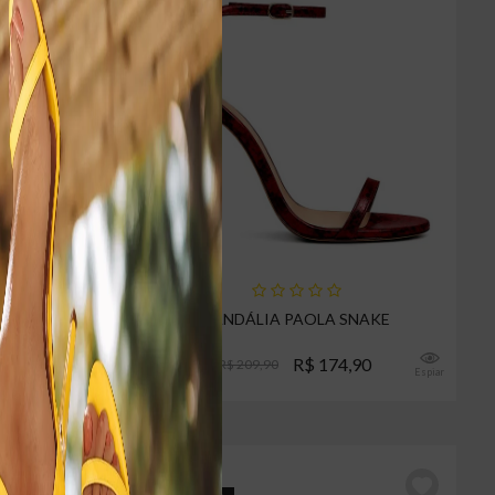
A VERMELHA
SANDÁLIA PAOLA SNAKE
0
R$ 174,90
R$ 209,90
Espiar
Espiar
22% OFF