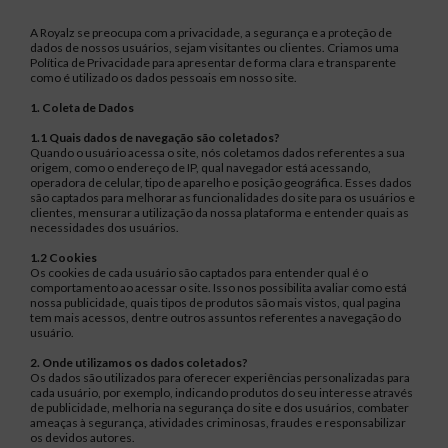
A Royalz se preocupa com a privacidade, a segurança e a proteção de
dados de nossos usuários, sejam visitantes ou clientes. Criamos uma
Política de Privacidade para apresentar de forma clara e transparente
como é utilizado os dados pessoais em nosso site.
1. Coleta de Dados
1.1 Quais dados de navegação são coletados?
Quando o usuário acessa o site, nós coletamos dados referentes a sua
origem, como o endereço de IP, qual navegador está acessando,
operadora de celular, tipo de aparelho e posição geográfica. Esses dados
são captados para melhorar as funcionalidades do site para os usuários e
clientes, mensurar a utilização da nossa plataforma e entender quais as
necessidades dos usuários.
1.2 Cookies
Os cookies de cada usuário são captados para entender qual é o
comportamento ao acessar o site. Isso nos possibilita avaliar como está
nossa publicidade, quais tipos de produtos são mais vistos, qual pagina
tem mais acessos, dentre outros assuntos referentes a navegação do
usuário.
2. Onde utilizamos os dados coletados?
Os dados são utilizados para oferecer experiências personalizadas para
cada usuário, por exemplo, indicando produtos do seu interesse através
de publicidade, melhoria na segurança do site e dos usuários, combater
ameaças à segurança, atividades criminosas, fraudes e responsabilizar
os devidos autores.