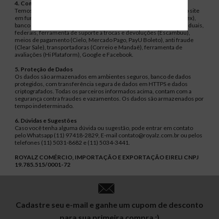
4. Compartilhamento de Dados
Temos conexão com parceiros em diferentes ramos para manter o site
em funcionamento. Dentre esses parceiros estão a plataforma (Vtex),
banco de dados (Kinghost), receita federal, órgãos municipais, estaduais,
federais, ferramenta de suporte a trocas e devoluções (Escambuu),
meios de pagamento (Cielo, Mercado Pago, PayU Boleto), anti fraude
(Clear Sale), transportadoras (Correio e Mandaê), ferramenta de
avaliações (Hi Plataform), Google e Facebook.
5. Proteção de Dados
Os dados são armazenados em ambientes seguros, banco de dados
protegidos, com transferência segura de dados em HTTPS e dados
criptografados. Todas os parceiros informados acima, contam com a
segurança contra fraudes e vazamentos. Os dados são armazenados por
tempo indeterminado.
6. Dúvidas e Sugestões
Caso você tenha alguma dúvida ou sugestão, pode entrar em contato
pelo Whatsapp (11) 97418-2829, E-mail contato@royalz.com.br ou pelos
telefones (11) 5031-8682 e (11) 5034-3441.
ROYALZ COMÉRCIO, IMPORTAÇÃO E EXPORTAÇÃO EIRELI CNPJ
19.785.515/0001-72
Cadastre seu e-mail e ganhe um cupom de desconto
para sua primeira compra :)