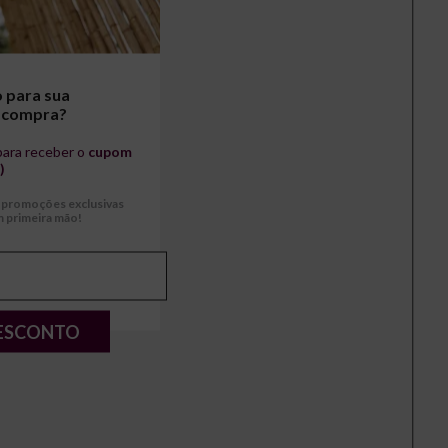
 para sua
 compra?
para receber o
cupom
)
r promoções exclusivas
 primeira mão!
ESCONTO