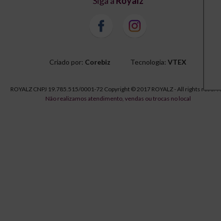
Siga a
Royalz
Criado por:
Corebiz
Tecnologia:
VTEX
ROYALZ CNPJ 19.785.515/0001-72 Copyright © 2017 ROYALZ - All rights reserv
Não realizamos atendimento, vendas ou trocas no local