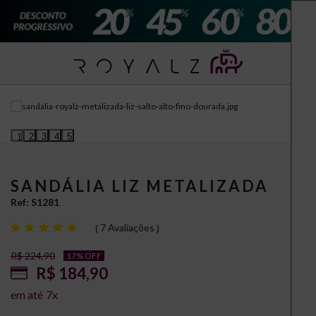
2
3
4
5
1
SANDÁLIA LIZ METALIZADA
Ref:
S1281
7 Avaliações
R$ 224,90
17% OFF
R$ 184,90
7
x