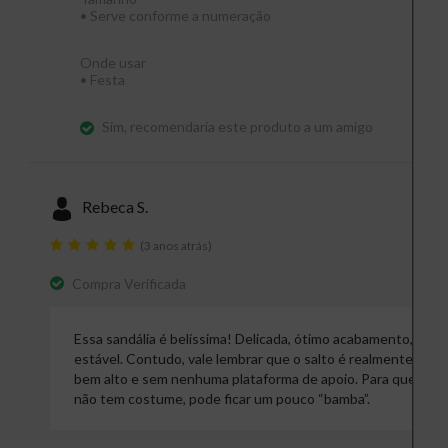
•
Serve conforme a numeração
Onde usar
•
Festa
Sim, recomendaria este produto a um amigo
Rebeca S.
(3 anos atrás)
Compra Verificada
Essa sandália é belíssima! Delicada, ótimo acabamento,
estável. Contudo, vale lembrar que o salto é realmente
bem alto e sem nenhuma plataforma de apoio. Para quem
não tem costume, pode ficar um pouco “bamba”.