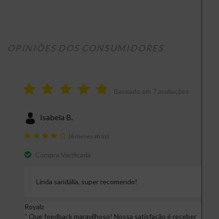
Cor
Dou
Referência
S
OPINIÕES DOS CONSUMIDORES
Baseado em
7
avaliações
Isabela B.
(6 meses atrás)
Compra Verificada
Linda sandália, super recomendo!
Royalz
“
Que feedback maravilhoso! Nossa satisfação é receber