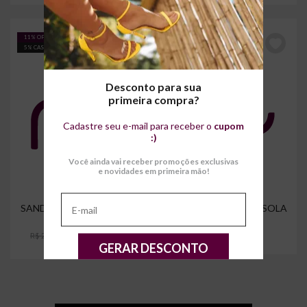
11% OFF
5% CASHBACK
Desconto para sua
primeira compra?
Cadastre seu e-mail para receber o
cupom
:)
Você ainda vai receber promoções exclusivas
e novidades em primeira mão!
SANDÁLIA AVELINE SOLA
SANDÁLIA AVELINE SOLA
VERMELHA
VERMELHA
R$ 204,90
R$ 230,90
Produto Esgotado
GERAR DESCONTO