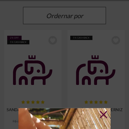
Ordernar por
MENOR PREÇO
2% OFF
5% CASHBACK
5% CASHBACK
LANÇAMENTOS
MAIS VENDIDOS
SANDÁLIA AVELINE VERNIZ
SANDÁLIA AVELINE VERNIZ
R$ 204,90
R$ 229,90
R$ 209,90