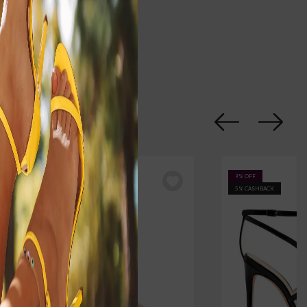
Cobra
682
Vermelho
S1581
8% OFF
9% OFF
5% CASHBACK
5% CASHBACK