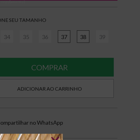
regulamento)
TAMANHO
34
35
36
37
38
39
COMPRAR
ompartilhar no WhatsApp