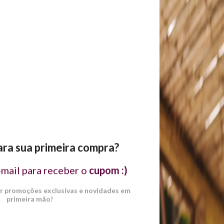
A primeira 
e solado laqueado.
cor, mas da
vermelh
completame
relevo frag
reflexos, 
tridimensio
revele novo
tornando a 
que a de u
acrescenta 
tiras desen
naturalment
LHAS
competir e
ra sua primeira compra?
trabalham 
34
35
36
37
38
resultand
-mail para receber o
cupom :)
marcante, a
22,5cm
23cm
23,5cm
24cm
24,5cm
visual impos
er promoções exclusivas e novidades em
Altura do Sa
primeira mão!
lguma dúvida sobre qual tamanho escolher, entre em contato.
Salto