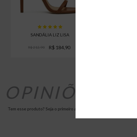
SANDÁLIA LIZ LISA
SANDÁLIA
R$ 184,90
R$ 212,90
R$ 209,90
OPINIÕES D
Tem esse produto? Seja o primeiro a avaliá-lo!