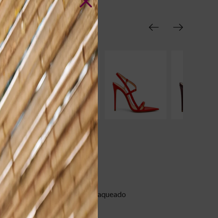
 outras cores
TERÍSTICAS
Laqueado
oduto