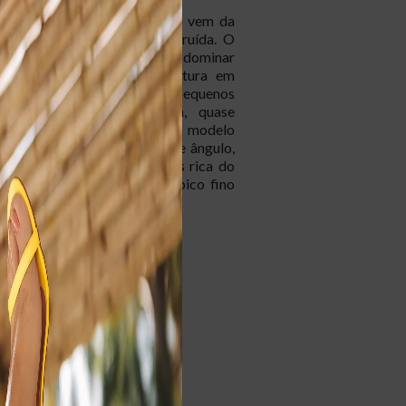
impressão desta sandália não vem da
 maneira como ela foi construída. O
o intenso poderia dominar
nte o design, porém a textura em
menta a luz em dezenas de pequenos
criando uma superfície viva, quase
nal. Esse efeito faz com que o modelo
s detalhes a cada mudança de ângulo,
experiência visual muito mais rica do
m acabamento uniforme. O bico fino
precisão à composição, enquanto as
ham um percurso elegante que conduz
e o olhar até o calcanhar. Em vez de
ntre si, cor, textura e proporções
como uma única linguagem estética,
39
o em uma sandália de presença
cabamento sofisticado e identidade
25cm
sível de passar despercebida.
lto
Salto Alto
Fino