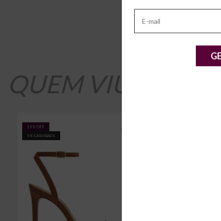
G
QUEM VIU, VIU 
13% OFF
16% OFF
5% CASHBACK
5% CASHBACK