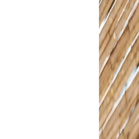
Confira
CARAC
Solado
o Alto Fino Tira
Texto de Pr