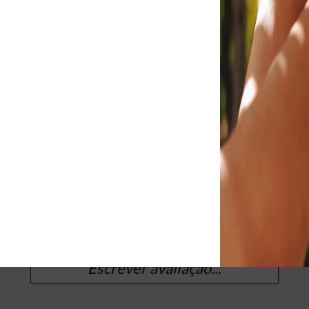
 PAOLA SNAKE
SANDÁLIA PAOLA LISA
R$ 174,90
R$ 184,90
R$ 209,90
OS CONSUMIDO
Escrever avaliação...