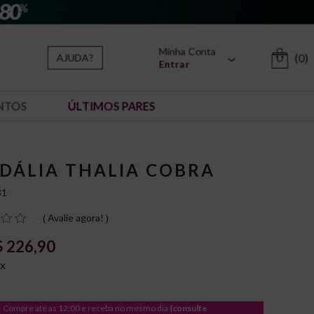
Minha Conta
(0)
AJUDA?
Entrar
NTOS
ÚLTIMOS PARES
DÁLIA THALIA COBRA
81
Avalie agora!
 226,90
8
x
Compre até as 12:00 e receba no mesmo dia
(consulte