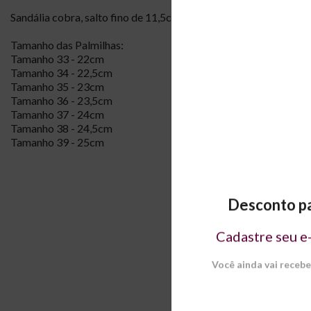
Sandália cobra, salto fino de 11,5cm, tira cruzada no calcanhar 
Tamanho das Palmilhas:
Tamanho 33 - 22cm
Tamanho 34 - 22,5cm
Tamanho 35 - 23cm
Tamanho 36 - 23,5cm
Tamanho 37 - 24cm
Tamanho 38 - 24,5cm
Tamanho 39 - 25cm
PALMI
Desconto pa
33
Cadastre seu e
22cm
Você ainda vai receb
Caso tenha a