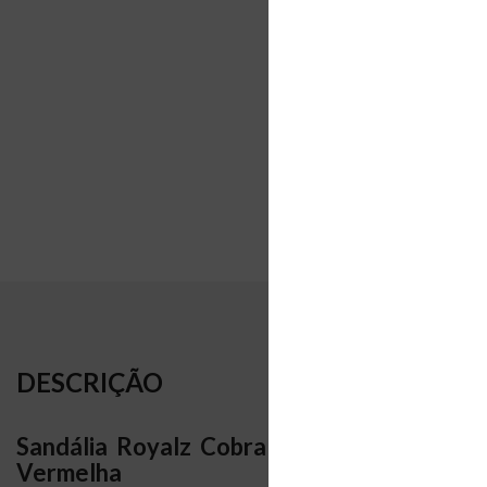
DESCRIÇÃO
Sandália Royalz Cobra Mirage Thalia Salt
Vermelha