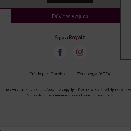
Dúvidas e Ajuda
Siga a
Royalz
Criado por:
Corebiz
Tecnologia:
VTEX
ROYALZ CNPJ 19.785.515/0001-72 Copyright © 2017 ROYALZ - All rights reserv
Não realizamos atendimento, vendas ou trocas no local