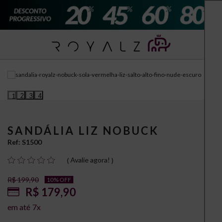
2
3
4
1
SANDÁLIA LIZ NOBUCK
Ref:
S1500
Avalie agora!
R$ 199,90
10% OFF
R$ 179,90
7
x