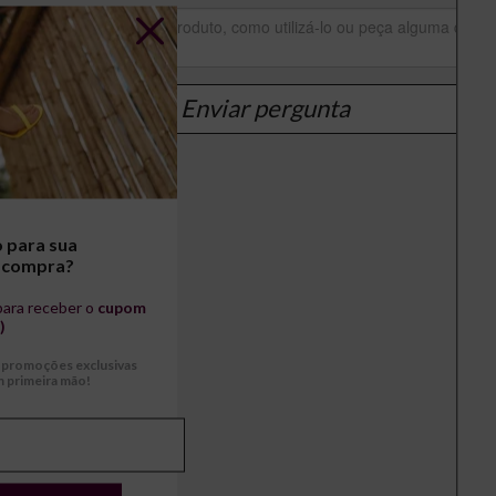
Enviar pergunta
 para sua
 compra?
para receber o
cupom
)
r promoções exclusivas
 primeira mão!