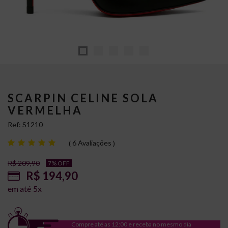
SCARPIN CELINE SOLA
VERMELHA
Ref:
S1210
6 Avaliações
R$ 209,90
7% OFF
R$ 194,90
5
x
Compre até as 12:00 e receba no mesmo dia