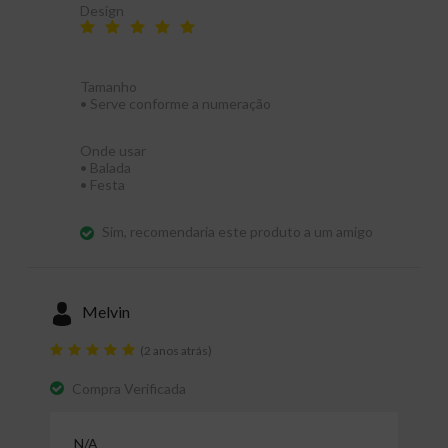
Design
Tamanho
•
Serve conforme a numeração
Onde usar
•
Balada
•
Festa
Sim, recomendaria este produto a um amigo
Melvin
(2 anos atrás)
Compra Verificada
N/A