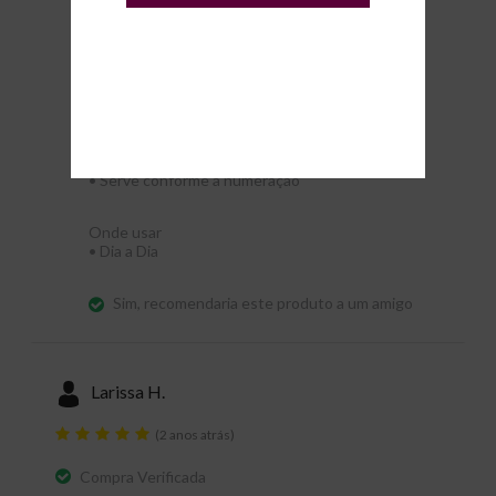
Design
Tamanho
•
Serve conforme a numeração
Onde usar
•
Dia a Dia
Sim, recomendaria este produto a um amigo
Larissa H.
(2 anos atrás)
Compra Verificada