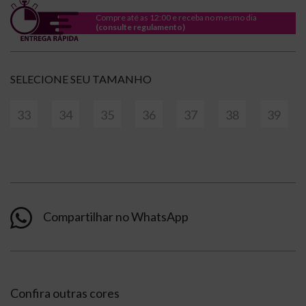
Compre até as 12:00 e receba no mesmo dia
(consulte regulamento)
TAMANHO
33
34
35
36
37
38
39
Compartilhar no WhatsApp
Confira outras cores