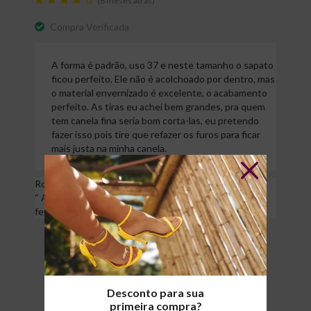
(8 meses atrás)
Compra Verificada
A forma é padrão, uso 37 e neste tamanho o sapato
ficou perfeito. Ele não é acolchoado por dentro, mas
o material envernizado é excelente, o acabamento
perfeito. As tiras eu achei bem grandes, pra quem
tem canela fina seria bom corta-las, eu pretendo
fazer isso pois tire que refazer os furos para ficar
mais justa na minha canela.
Royalz
“
Agradecemos por sua confiança em nós! Seu
feedback nos ajuda a melhorar cada vez mais!
”
Qualidade
Desconto para sua
Conforto
primeira compra?