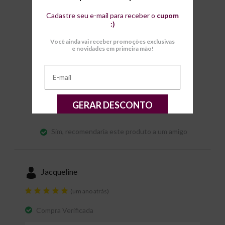
Cadastre seu e-mail para receber o
cupom
:)
Design
Você ainda vai receber promoções exclusivas
e novidades em primeira mão!
Tamanho
•
Serve conforme a numeração
Onde usar
GERAR DESCONTO
•
Trabalho
Sim, recomendaria este produto a um amigo
Jacqueline
(um ano atrás)
Compra Verificada