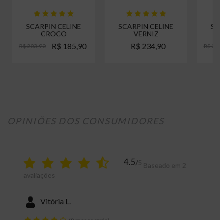
sofisticação e modernidade em cada detalhe.
Altura do Salto
Salto Alto
SCARPIN CELINE
SCARPIN CELINE
SC
CROCO
VERNIZ
Salto
Fino
R$ 185,90
R$ 234,90
R$ 203,90
R$ 21
Material
Verniz
Cor
Preto
Referência
S1472
OPINIÕES DOS CONSUMIDORES
4.5
/
5
Baseado em
2
avaliações
Vitória L.