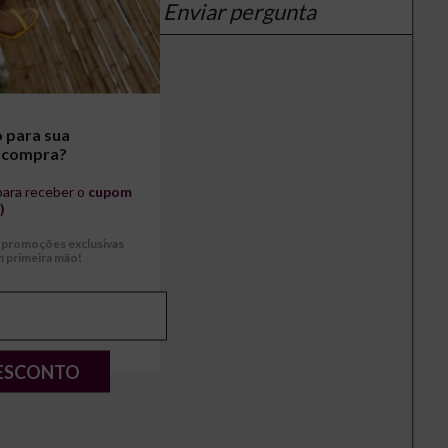
Enviar pergunta
 para sua
 compra?
para receber o
cupom
)
r promoções exclusivas
 primeira mão!
ESCONTO