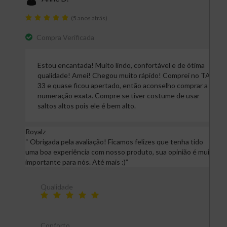
(5 anos atrás)
Compra Verificada
Estou encantada! Muito lindo, confortável e de ótima
qualidade! Amei! Chegou muito rápido! Comprei no TAM
33 e quase ficou apertado, então aconselho comprar a
numeração exata. Compre se tiver costume de usar
saltos altos pois ele é bem alto.
Royalz
“
Obrigada pela avaliação! Ficamos felizes que tenha tido
uma boa experiência com nosso produto, sua opinião é muito
importante para nós. Até mais :)
”
Qualidade
Conforto