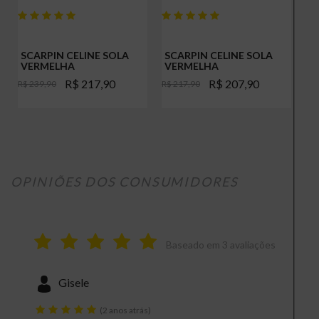
Cor
Referência
S
SCARPIN CELINE SOLA
SCARPIN CELINE SOLA
S
VERMELHA
VERMELHA
R$ 217,90
R$ 207,90
R$ 239,90
R$ 217,90
OPINIÕES DOS CONSUMIDORES
Baseado em
3
avaliações
Gisele
(2 anos atrás)