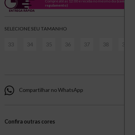
Compre até as 12:00 e receba no mesmo dia
(consulte
regulamento)
TAMANHO
33
34
35
36
37
38
39
Compartilhar no WhatsApp
Confira outras cores