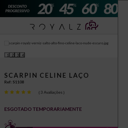
2
3
4
1
SCARPIN CELINE LAÇO
Ref:
S1108
3 Avaliações
ESGOTADO TEMPORARIAMENTE