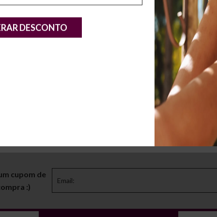
ERAR DESCONTO
ANCO ANGEL NOBUCK
TAMANCO ANGEL NO
R$ 179,90
R$ 174,9
$ 209,90
R$ 181,90
Espiar
Ver mais produtos
 um cupom de
compra :)