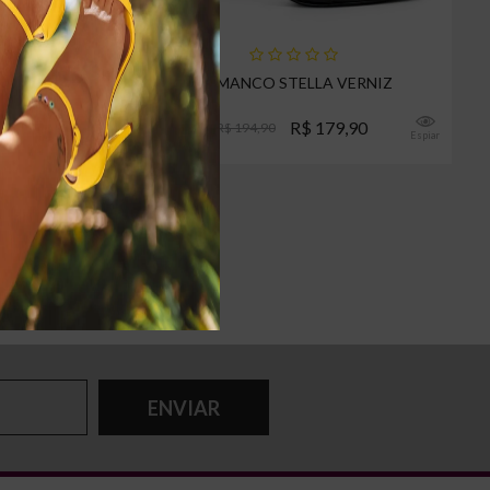
BUCK
TAMANCO STELLA VERNIZ
0
R$ 179,90
R$ 194,90
Espiar
Espiar
ENVIAR