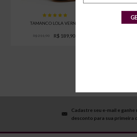
G
TAMANCO LOLA VERNIZ
TAM
R$ 189,90
R$ 211,90
R
Espiar
Cadastre seu e-mail e ganhe
desconto para sua primeira 