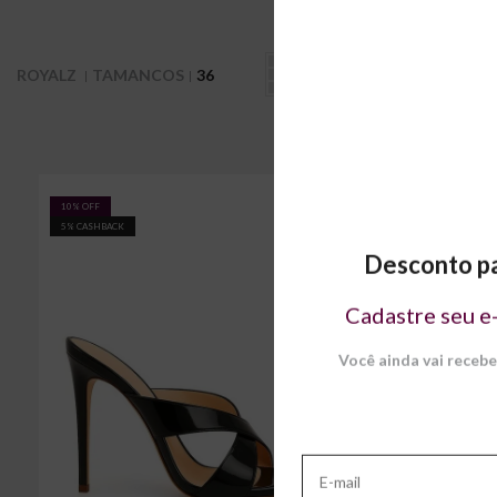
ROYALZ
TAMANCOS
36
10% OFF
14% OFF
5% CASHBACK
5% CASHBACK
Desconto pa
Cadastre seu e
Você ainda vai receb