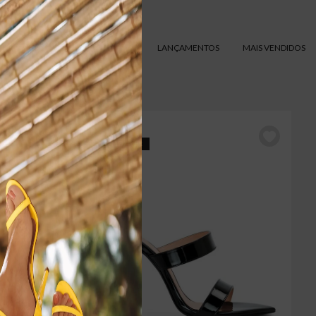
ERNAR POR
MENOR PREÇO
LANÇAMENTOS
MAIS VENDIDOS
7% OFF
5% CASHBACK