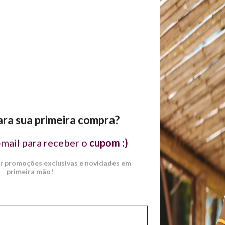
Filtro
ORD
3% OFF
5% CASHBACK
ra sua primeira compra?
-mail para receber o
cupom :)
er promoções exclusivas e novidades em
primeira mão!