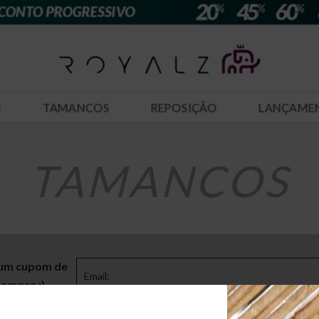
S
TAMANCOS
REPOSIÇÃO
LANÇAME
TAMANCOS
 um cupom de
compra :)