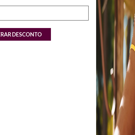
moda é uma 
(11) 97418-2829
(11) 5031-8
pode ser a p
Altura do Sa
Salto
ERAR DESCONTO
Material
TAMBÉM
Cor
Referência
23% OFF
5% CASHBACK