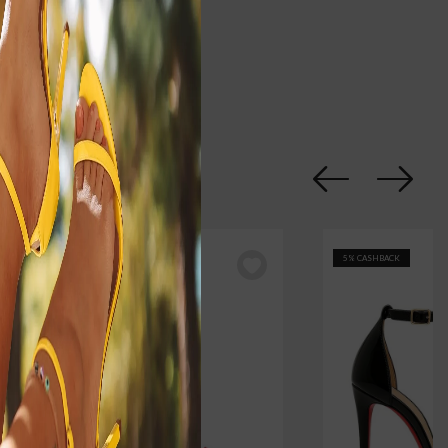
celebração e sua escolha de calçado
682
eça-chave para brilhar.
lto
Salto Alto
Fino
Metalizado
Prateado
S1352
20% OFF
5% CASHBACK
5% CASHBACK