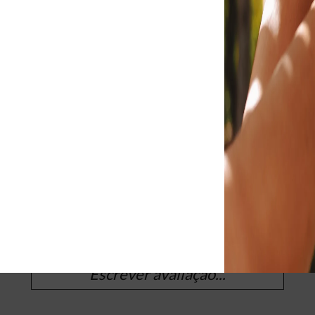
 LUMENA LISA
SANDÁLIA LOUISE NOBUCK
R$ 186,90
R$ 184,90
R$ 241,90
OS CONSUMIDO
Escrever avaliação...