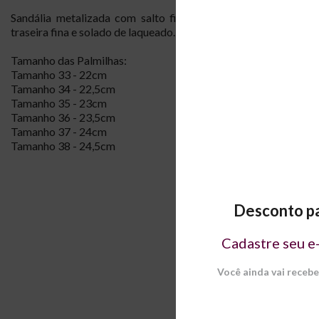
Sandália metalizada com salto fino de 11cm, tira tradicional 
traseira fina e solado de laqueado.
Tamanho das Palmilhas:
Tamanho 33 - 22cm
Tamanho 34 - 22,5cm
Tamanho 35 - 23cm
Tamanho 36 - 23,5cm
Tamanho 37 - 24cm
Tamanho 38 - 24,5cm
Tamanho 39 - 25cm
PALMI
Desconto pa
33
Cadastre seu e
22cm
Você ainda vai receb
Caso tenha a