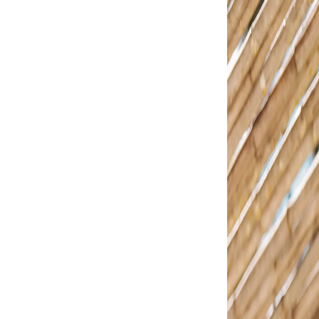
CARAC
Solado
o Alto Fino Tira
Texto de Pr