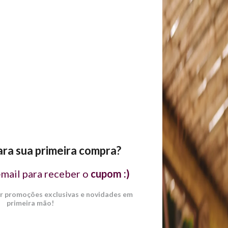
As sandá
e três tiras na frente,
conquistand
moda, espec
eventos no
material me
sua capacida
proporcio
impactante
silhueta, 
tradicional 
quem desej
acabamento
durabilidad
LHAS
inovador at
ra sua primeira compra?
sandália co
34
35
36
37
38
quem quer 
-mail para receber o
cupom :)
Com seu sal
22,5cm
23cm
23,5cm
24cm
24,5cm
incorpora u
er promoções exclusivas e novidades em
que a torn
primeira mão!
transforme 
lguma dúvida sobre qual tamanho escolher, entre em contato.
em um aces
mas eleva s