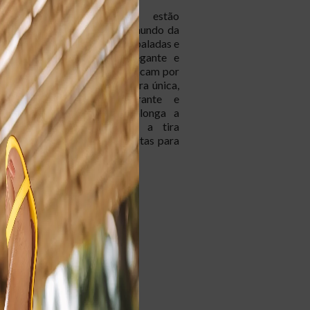
lias com cor furta-cor estão
o cada vez mais espaço no mundo da
ialmente quando se trata de baladas e
turnos. Com um design elegante e
talizado, essas peças se destacam por
de de refletir a luz de maneira única,
nando um visual deslumbrante e
. O salto fino alto, que alonga a
combina perfeitamente com a tira
e as três tiras frontais. Perfeitas para
a brilhar em festas e eventos. O
 em material metalizado garante
e e resistência, enquanto o design
rai olhares admirados e elogios. A
m cor furta-cor é a escolha ideal para
39
impressionar em ocasiões noturnas.
to fino alto e tiras elegantes, ela
25cm
m estilo clássico com um diferencial
a única. Invista nesse modelo e
suas produções noturnas, apostando
sório que não apenas complementa,
eu visual a um novo patamar. Afinal, a