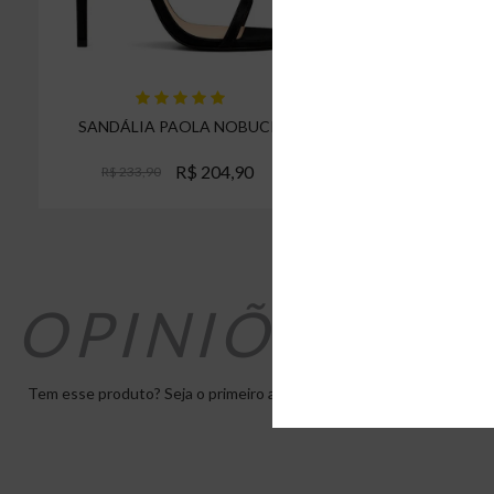
SANDÁLIA PAOLA NOBUCK
SANDÁLIA
R$ 204,90
R$ 233,90
R$ 204,90
OPINIÕES D
Tem esse produto? Seja o primeiro a avaliá-lo!