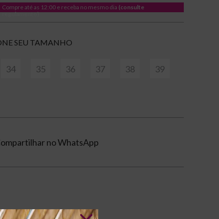
Compre até as 12:00 e receba no mesmo dia
(consulte
regulamento)
TAMANHO
34
35
36
37
38
39
ompartilhar no WhatsApp