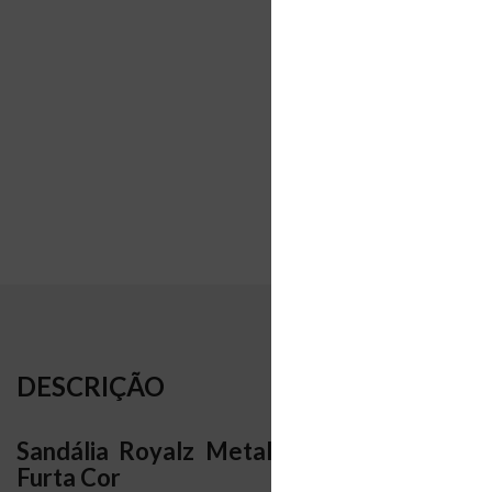
DESCRIÇÃO
Sandália Royalz Metalizada Victória Salt
Furta Cor