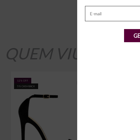
G
QUEM VIU, VIU 
12% OFF
8% OFF
5% CASHBACK
5% CASHBACK